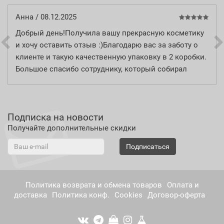
Анна
/ 08.12.2025
Добрый день!Получила вашу прекрасную косметику
и хочу оставить отзыв :)Благодарю вас за заботу о
клиенте и такую качественную упаковку в 2 коробки.
Большое спасибо сотруднику, который собирал
заказ :) все очень аккуратно упаковано и красиво —
это так приятно. Отдельное спасибо за качественную
косметику, особенно то, что она в стекле! Мне
Подписка на новости
понравились все средства, раньше заказывала
Получайте дополнительные скидки
частично на WB.Благодарю за пробники — очень
понравилась шампунь :) обязательно закажу...
Подписаться
Политика возврата и обмена товаров
Оплата и
доставка
Политика конф.
Cookies
Договор-оферта