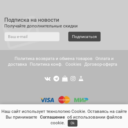
Подписка на новости
Получайте дополнительные скидки
Подписаться
Политика возврата и обмена товаров
Оплата и
доставка
Политика конф.
Cookies
Договор-оферта
Наш сайт использует технологию Cookie. Оставаясь на сайте
Вы принимаете
Соглашение
об использовании файлов
musco.ru - [músco] - натуральная косметика нового
cookie.
Ok
поколения © 2026