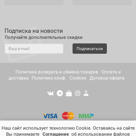
Подписка на новости
Получайте дополнительные скидки
Подписаться
Политика возврата и обмена товаров
Оплата и
доставка
Политика конф.
Cookies
Договор-оферта
Наш сайт использует технологию Cookie. Оставаясь на сайте
Вы принимаете
Соглашение
об использовании файлов
musco.ru - [músco] - натуральная косметика нового