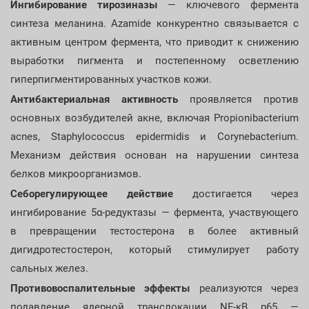
Ингибирование тирозиназы
— ключевого фермента
синтеза меланина. Azamide конкурентно связывается с
активным центром фермента, что приводит к снижению
выработки пигмента и постепенному осветлению
гиперпигментированных участков кожи.
Антибактериальная активность
проявляется против
основных возбудителей акне, включая Propionibacterium
acnes, Staphylococcus epidermidis и Corynebacterium.
Механизм действия основан на нарушении синтеза
белков микроорганизмов.
Себорегулирующее действие
достигается через
ингибирование 5α-редуктазы — фермента, участвующего
в превращении тестостерона в более активный
дигидротестостерон, который стимулирует работу
сальных желез.
Противовоспалительные эффекты
реализуются через
подавление ядерной транслокации NF-κB p65 —