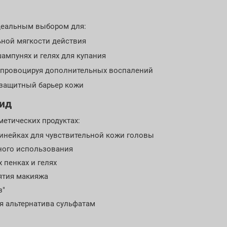
идеальным выбором для:
ьной мягкости действия
шампунях и гелях для купания
 провоцируя дополнительных воспалений
 защитный барьер кожи
зид
метических продуктах:
инейках для чувствительной кожи головы
ного использования
 пенках и гелях
ятия макияжа
з"
я альтернатива сульфатам