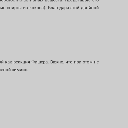
рхностно-активных веществ. Представьте его
ные спирты из кокоса). Благодаря этой двойной
й как реакция Фишера. Важно, что при этом не
леной химии».