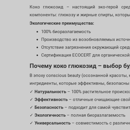
Коко глюкозид – настоящий эко-герой сред
компоненты: глюкозу и жирные спирты, которые
Экологические преимущества:
100% биоразлагаемость
Производство из возобновляемых источ
Отсутствие загрязнения окружающей сре
Сертификация ECOCERT для органической
Почему коко глюкозид – выбор б
В эпоху conscious beauty (осознанной красоты
ингредиенты, которые эффективны, безопасны 
✓
Натуральность
– 100% растительное происх
✓
Эффективность
– отличные очищающие сво
✓
Безопасность
– подходит для самой чувстви
✓
Экологичность
– полная биоразлагаемость
✓
Универсальность
– совместимость с различ