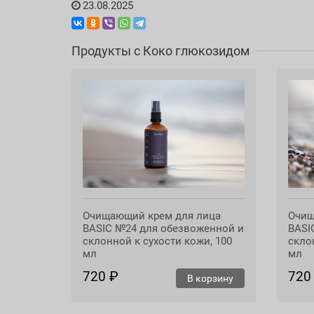
23.08.2025
Нет, наоборот - это настоящий эко-герой 
компоненты: глюкозу и жирные спирты, кото
Продукты с Коко глюкозидом
Очищающий крем для лица
Очищ
BASIC №24 для обезвоженной и
BASI
склонной к сухости кожи, 100
скло
мл
мл
720 ₽
720
В корзину