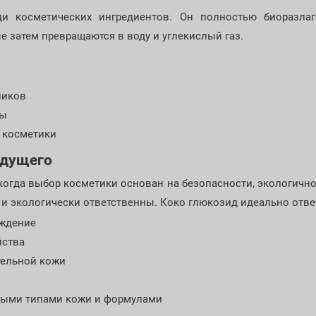
и косметических ингредиентов. Он полностью биоразлаг
 затем превращаются в воду и углекислый газ.
ников
ды
 косметики
удущего
, когда выбор косметики основан на безопасности, экологично
и экологически ответственны. Коко глюкозид идеально отве
ождение
йства
тельной кожи
ными типами кожи и формулами