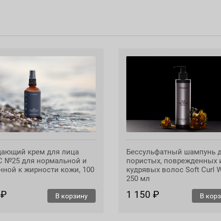
среди косметических ингредиентов. Он полностью биоразлаг
рые превращаются в воду и углекислый газ.
ающий крем для лица
Бессульфатный шампунь 
C №25 для нормальной и
пористых, поврежденных 
нной к жирности кожи, 100
кудрявых волос Soft Curl 
250 мл
 ₽
1 150 ₽
В корзину
В кор