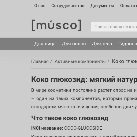
О нас
Сотрудничество
Документы
Оплата 
Для лица
Для волос
Для тела
Гидрол
Коко глюк
Главная
Активные компоненты
Коко глюкозид: мягкий нат
В мире косметики постоянно растет спрос на 
– один из таких компонентов, который прои
стандартом мягкого очищения, особенно для ч
Что такое коко глюкозид
INCI название:
COCO-GLUCOSIDE