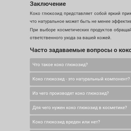
Заключение
Коко глюкозид представляет собой яркий прим
что натуральное может быть не менее эффекти
При выборе косметических продуктов обращай
ответственного ухода за вашей кожей.
Часто задаваемые вопросы о кок
Что такое коко глюкозид?
Коко глюкозид - это натуральный компонент?
Это мягкое очищающее вещество раститель
одна часть притягивает воду, другая масло,
Из чего производят коко глюкозид?
Да, это полностью натуральный компонент
пшеничного или картофельного крахмала. П
Для чего нужен коко глюкозид в косметике?
Производят из двух природных компонент
соединяют естественной химической реакци
Коко глюкозид вреден или нет?
Он выполняет сразу несколько функций: м