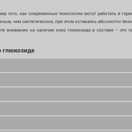
ер того, как современные технологии могут работать в гарм
вным, чем синтетическое, при этом оставаясь абсолютно без
те внимание на наличие коко глюкозида в составе – это га
о глюкозиде
ного происхождения из семейства алкил полиглюкозидов. 
 поэтому он отлично очищает кожу и волосы без агрессивного
. Его получают только из растительных источников - ко
роцесс производства не использует агрессивные химикаты.
ов: мягких жирных спиртов кокосового масла и глюкозы 
ей без использования токсичных растворителей.
ягко очищает кожу и волосы, создает приятную стабильную 