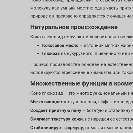
Коко глюкозид принадлежит к семейству алк
молекулу как умный мостик: одна часть притяг
природе он прекрасно справляется с очищением
Натуральное происхождение
Коко глюкозид получают исключительно из
ра
Кокосовое масло
– источник мягких жирн
Глюкоза
из кукурузного, пшеничного или 
Процесс производства основан на естественно
используются агрессивные химикаты или токси
Множественные функции в косме
Коко глюкозид – это многофункциональный ин
Мягко очищает
кожу и волосы, эффективно уда
Создает приятную пену
– богатую и стабильну
Смягчает текстуру кожи
, не нарушая ее естес
Стабилизирует формулу
, помогая смешиванию