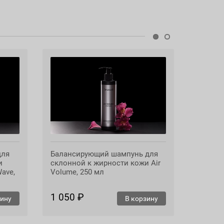
ается в природе, распадаясь на безвредные
для
Балансирующий шампунь для
Увлажн
и
склонной к жирности кожи Air
всех ти
Wave,
Volume, 250 мл
250 мл
1 050 ₽
1 050
зину
В корзину