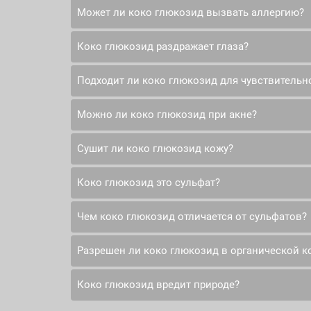
защитный барьер, и помогает смешивать ма
Может ли коко глюкозид вызвать аллергию?
Абсолютно безопасен. Экспертная комисси
токсичен, не вызывает мутаций и безопасен
Коко глюкозид раздражает глаза?
Риск аллергии минимален. Исследования п
в то время как обычные сульфаты провоцир
Подходит ли коко глюкозид для чувствительн
Нет, он не раздражает глаза в разумных ко
из главных преимуществ перед агрессивным
Можно ли коко глюкозид при акне?
Да, идеально подходит. Благодаря исключи
нарушая естественный защитный барьер и н
Сушит ли коко глюкозид кожу?
Да, можно и даже рекомендуется. Он береж
средств, не пересушивает кожу, что важно п
Коко глюкозид это сульфат?
Нет, не сушит. Это его главное преимущес
нарушая ее естественный защитный барьер. 
Чем коко глюкозид отличается от сульфатов?
Нет, это не сульфат. Коко глюкозид относ
создан как мягкая натуральная альтернатив
Разрешен ли коко глюкозид в органической к
Главное отличие - в мягкости действия. Су
барьер кожи. Он натуральный, экологичный 
Коко глюкозид вредит природе?
Да, он широко используется в органическ
получения делают его идеальным ингредиен