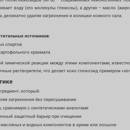
ил полиглюкозидов (APG) – современных неионогенных пове
ивает воду (это молекулы глюкозы), а другая – масло (жир
, деликатно удаляя загрязнения и излишки кожного сала.
стительных источников
:
ых спиртов
картофельного крахмала
й химической реакции между этими компонентами, известно
чные растворители, что делает коко глюкозид примером «зе
тике
гредиент, который:
ляя загрязнения без пересушивания
ю, сравнимую с синтетическими аналогами
твенный защитный барьер при очищении
 масляных и водных компонентов в креме или лосьоне