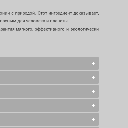
онии с природой. Этот ингредиент доказывает,
опасным для человека и планеты.
рантия мягкого, эффективного и экологически
+
+
Его молекула работает как умный мостик -
 воздействия.
+
косового масла и глюкозы из кукурузного,
+
из растительных крахмалов. Эти вещества
+
пену, смягчает текстуру кожи, не нарушая